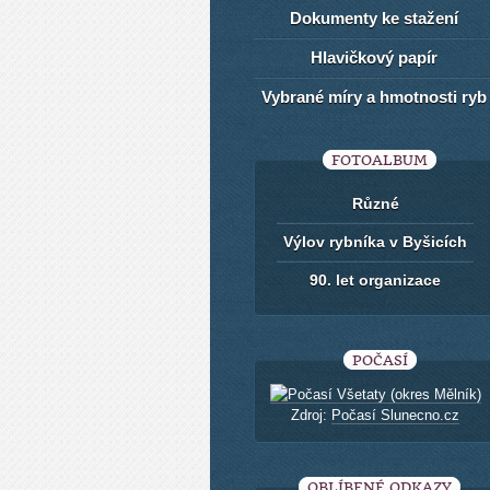
Dokumenty ke stažení
Hlavičkový papír
Vybrané míry a hmotnosti ryb
FOTOALBUM
Různé
Výlov rybníka v Byšicích
90. let organizace
POČASÍ
Zdroj:
Počasí Slunecno.cz
OBLÍBENÉ ODKAZY