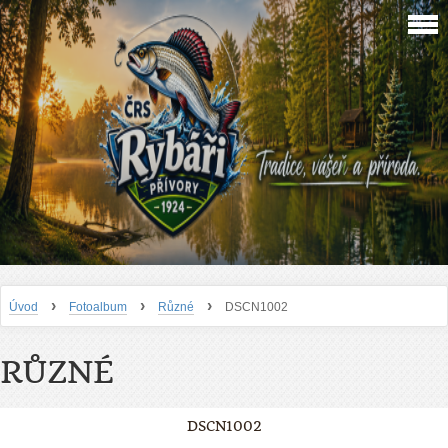
›
›
›
Úvod
Fotoalbum
Různé
DSCN1002
RŮZNÉ
DSCN1002