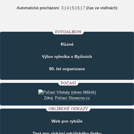
Automatické procházení:
3
|
4
|
5
|
6
|
7
(čas ve vteřinách)
FOTOALBUM
Různé
Výlov rybníka v Byšicích
90. let organizace
POČASÍ
Zdroj:
Počasí Slunecno.cz
OBLÍBENÉ ODKAZY
Web pro rybáře
Test pro získání rybářského lístku