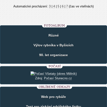
Automatické procházení:
3
|
4
|
5
|
6
|
7
(čas ve vteřinách)
FOTOALBUM
Různé
Výlov rybníka v Byšicích
90. let organizace
POČASÍ
Zdroj:
Počasí Slunecno.cz
OBLÍBENÉ ODKAZY
Web pro rybáře
Test pro získání rybářského lístku