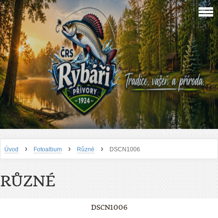
›
›
›
Úvod
Fotoalbum
Různé
DSCN1006
RŮZNÉ
DSCN1006