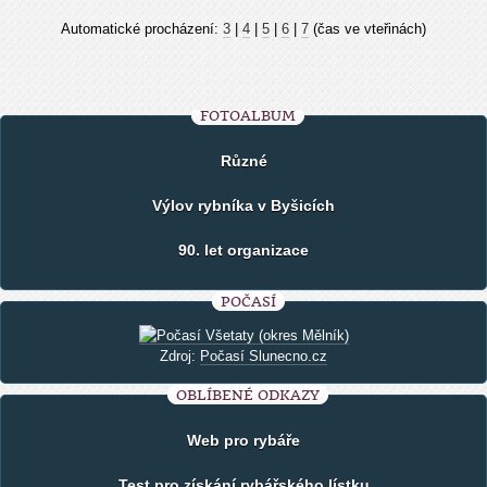
Automatické procházení:
3
|
4
|
5
|
6
|
7
(čas ve vteřinách)
FOTOALBUM
Různé
Výlov rybníka v Byšicích
90. let organizace
POČASÍ
Zdroj:
Počasí Slunecno.cz
OBLÍBENÉ ODKAZY
Web pro rybáře
Test pro získání rybářského lístku