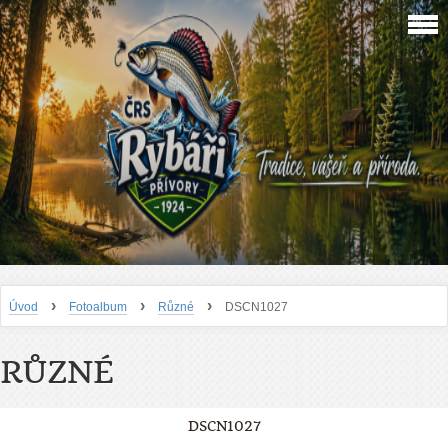
›
›
›
Úvod
Fotoalbum
Různé
DSCN1027
RŮZNÉ
DSCN1027