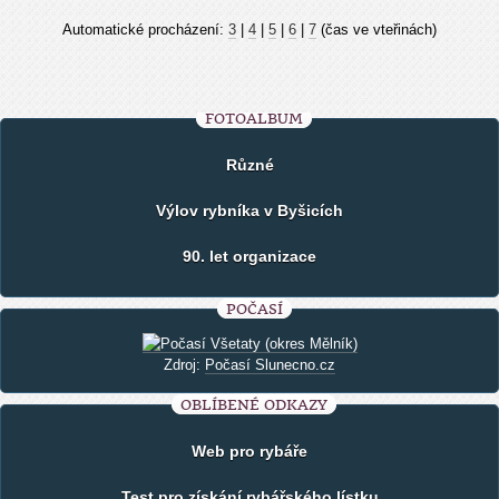
Automatické procházení:
3
|
4
|
5
|
6
|
7
(čas ve vteřinách)
FOTOALBUM
Různé
Výlov rybníka v Byšicích
90. let organizace
POČASÍ
Zdroj:
Počasí Slunecno.cz
OBLÍBENÉ ODKAZY
Web pro rybáře
Test pro získání rybářského lístku