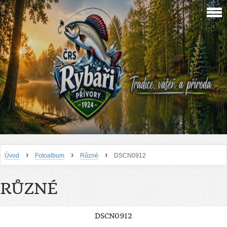
›
›
›
Úvod
Fotoalbum
Různé
DSCN0912
RŮZNÉ
DSCN0912