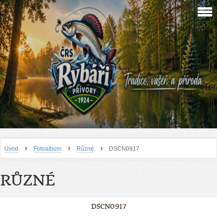
›
›
›
Úvod
Fotoalbum
Různé
DSCN0917
RŮZNÉ
DSCN0917