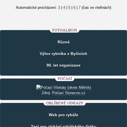
Automatické procházení:
3
|
4
|
5
|
6
|
7
(čas ve vteřinách)
FOTOALBUM
Různé
Výlov rybníka v Byšicích
90. let organizace
POČASÍ
Zdroj:
Počasí Slunecno.cz
OBLÍBENÉ ODKAZY
Web pro rybáře
Test pro získání rybářského lístku