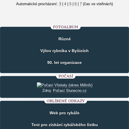
Automatické procházení:
3
|
4
|
5
|
6
|
7
(čas ve vteřinách)
FOTOALBUM
Různé
Výlov rybníka v Byšicích
90. let organizace
POČASÍ
Zdroj:
Počasí Slunecno.cz
OBLÍBENÉ ODKAZY
Web pro rybáře
Test pro získání rybářského lístku