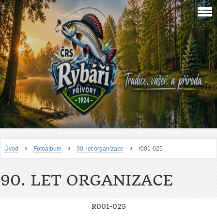
›
›
›
Úvod
Fotoalbum
90. let organizace
r001-025
90. LET ORGANIZACE
R001-025