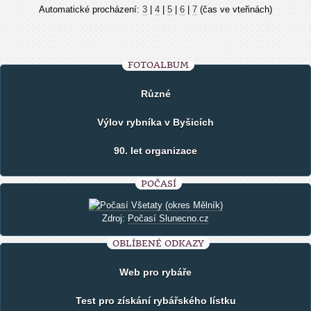
Automatické procházení:
3
|
4
|
5
|
6
|
7
(čas ve vteřinách)
FOTOALBUM
Různé
Výlov rybníka v Byšicích
90. let organizace
POČASÍ
Zdroj:
Počasí Slunecno.cz
OBLÍBENÉ ODKAZY
Web pro rybáře
Test pro získání rybářského lístku