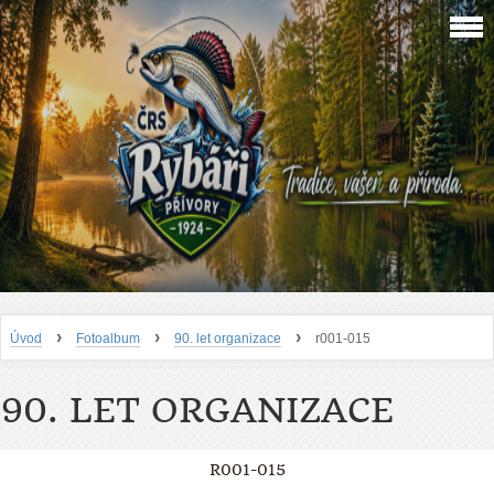
›
›
›
Úvod
Fotoalbum
90. let organizace
r001-015
90. LET ORGANIZACE
R001-015